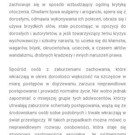
zachowuje się w sposób wzbudzający ogólną krytykę
otoczenia. Chwilami bywa wulgarny i arogancki, spiera się z
dorosłymi, odmawia wykonywania ich poleceń, obraża się i
używa brzydkich słów, stale pozostając w opozycji do
dorosłych i autorytetów, a jeśli towarzyszący temu kryzys
wychowawczy i szkolny narasta, to ucieka się do kłamstw,
wagarów, bójek, okrucieństwa, ucieczek, a czasem aktów
wandalizmu, drobnych kradzieży i innych naruszeń prawa.
Spośród osób z zaburzeniami zachowania, które
wkraczają w okres dorosłości większość na szczęście w
miarę postępów w dojrzewaniu zarzuca nieprawidłowe
postępowanie i prowadzi normalne życie. Nie wolno jednak
zapominać o mniejszej grupie tych adolescentów, którzy
utrwalają zaburzone schematy postępowania, wiążą się ze
środowiskami osób sobie podobnych i trwale wkraczają w
świat przestępczy. W takich przypadkach można mówić o
nieprawidłowym rozwoju osobowości, która staje się
stopniowo osobowością asocjalną. Jej późniejszymi